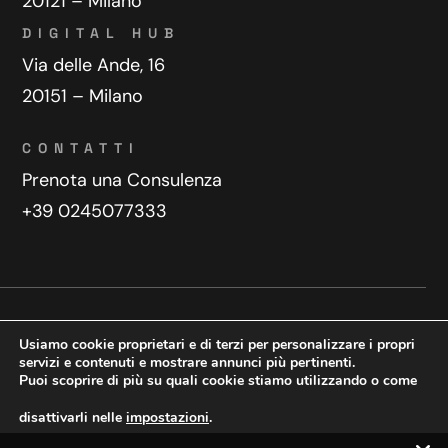
20121 – Milano
DIGITAL HUB
Via delle Ande, 16
20151 – Milano
CONTATTI
Prenota una Consulenza
+39 0245077333
Privacy Policy
Contatti
Usiamo cookie proprietari e di terzi per personalizzare i propri
Copyright © 2025 WeDoDigital
servizi e contenuti e mostrare annunci più pertinenti.
Puoi scoprire di più su quali cookie stiamo utilizzando o come
Creazione e sviluppo siti web
disattivarli nelle
impostazioni
.