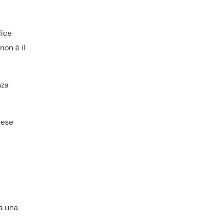
lice
non è il
nza
pese
ta una