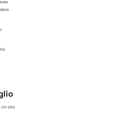
causa
edere
o
ito
glio
. Un sito