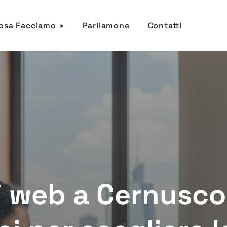
osa Facciamo
Parliamone
Contatti
i web a Cernusco 