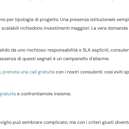
ano per tipologia di progetto. Una presenza istituzionale semp
e scalabili richiedono investimenti maggiori. La vera domanda 
lido da uno rischioso: responsabilità e SLA espliciti, consule
’assenza di questi segnali è un campanello d’allarme.
e,
prenota una call gratuita
con i nostri consulenti: così eviti s
gratuita
e confrontiamole insieme.
iglio può sembrare complicato, ma con i criteri giusti diven