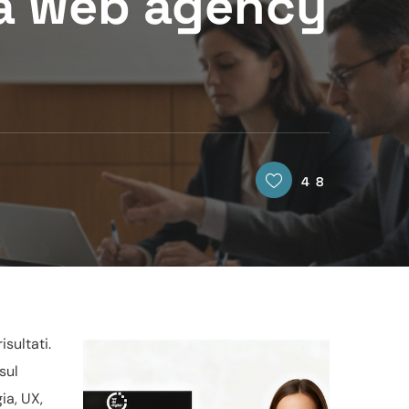
 la web agency
48
sultati.
sul
ia, UX,