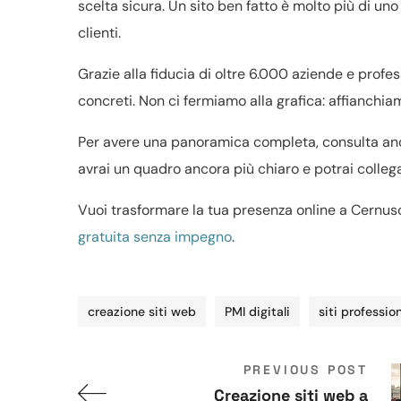
scelta sicura. Un sito ben fatto è molto più di un
clienti.
Grazie alla fiducia di oltre 6.000 aziende e profe
concreti. Non ci fermiamo alla grafica: affianchiamo
Per avere una panoramica completa, consulta a
avrai un quadro ancora più chiaro e potrai collega
Vuoi trasformare la tua presenza online a Cernusc
gratuita senza impegno
.
creazione siti web
PMI digitali
siti profession
PREVIOUS POST
Creazione siti web a