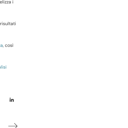
lizza i
isultati
ta
, così
lisi