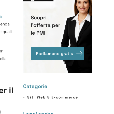
a
Scopri
ienda
l'offerta per
e quali
le PMI
er
Parliamone gratis
ella
Categorie
r il
Siti Web & E-commerce
l