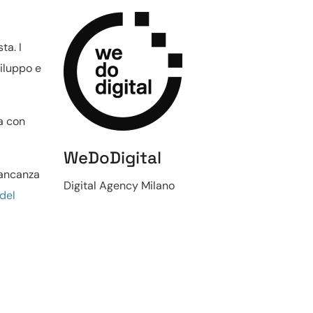
ta. I
viluppo e
a con
WeDoDigital
mancanza
Digital Agency Milano
 del