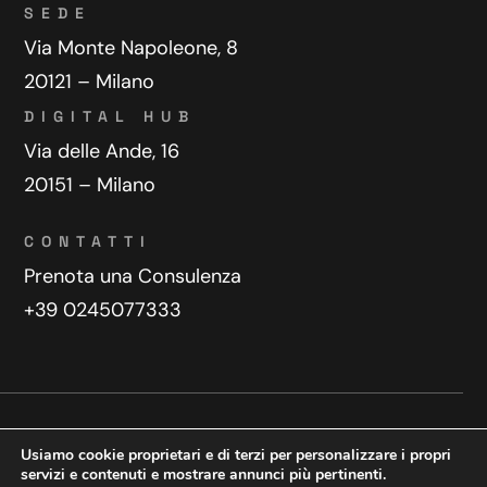
SEDE
Via Monte Napoleone, 8
20121 – Milano
DIGITAL HUB
Via delle Ande, 16
20151 – Milano
CONTATTI
Prenota una Consulenza
+39 0245077333
Privacy Policy
Contatti
Usiamo cookie proprietari e di terzi per personalizzare i propri
Copyright © 2025 WeDoDigital
servizi e contenuti e mostrare annunci più pertinenti.