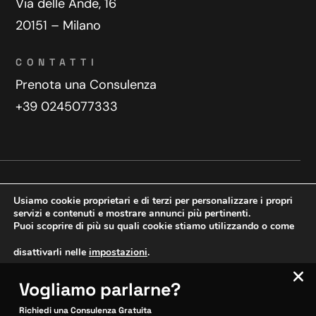
Via delle Ande, 16
20151 – Milano
CONTATTI
Prenota una Consulenza
+39 0245077333
Privacy Policy
Contatti
Usiamo cookie proprietari e di terzi per personalizzare i propri
Copyright © 2025 WeDoDigital
servizi e contenuti e mostrare annunci più pertinenti.
Puoi scoprire di più su quali cookie stiamo utilizzando o come
Creazione e sviluppo siti web
disattivarli nelle
impostazioni
.
Vogliamo parlarne?
VERIFICA MOBILE
Accetta
Impostazioni
SITOCERTO®
Richiedi una Consulenza Gratuita