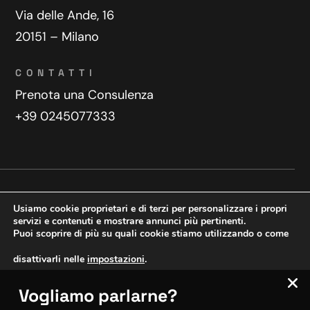
Via delle Ande, 16
20151 – Milano
CONTATTI
Prenota una Consulenza
+39 0245077333
Privacy Policy
Contatti
Usiamo cookie proprietari e di terzi per personalizzare i propri
Copyright © 2025 WeDoDigital
servizi e contenuti e mostrare annunci più pertinenti.
Puoi scoprire di più su quali cookie stiamo utilizzando o come
Creazione e sviluppo siti web
disattivarli nelle
impostazioni
.
Vogliamo parlarne?
VERIFICA MOBILE
Accetta
Impostazioni