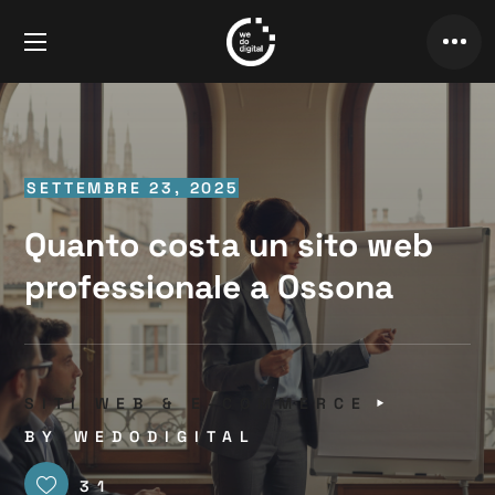
SETTEMBRE 23, 2025
Quanto costa un sito web
professionale a Ossona
SITI WEB & E-COMMERCE
BY
WEDODIGITAL
31