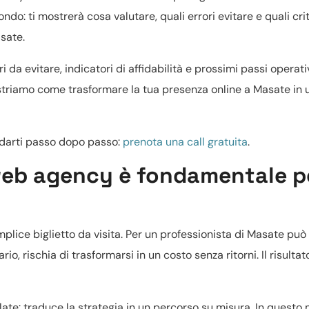
ndo: ti mostrerà cosa valutare, quali errori evitare e quali crit
sate.
i da evitare, indicatori di affidabilità e prossimi passi operati
i mostriamo come trasformare la tua presenza online a Masate in 
uidarti passo dopo passo:
prenota una call gratuita
.
web agency è fondamentale pe
plice biglietto da visita. Per un professionista di Masate può 
io, rischia di trasformarsi in un costo senza ritorni. Il risultat
late: traduce la strategia in un percorso su misura. In questo 