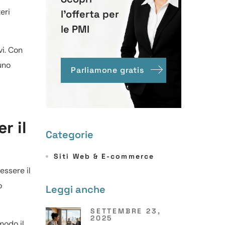
eri
l'offerta per
le PMI
vi. Con
uno
Parliamone gratis
r il
Categorie
Siti Web & E-commerce
essere il
o
Leggi anche
SETTEMBRE 23,
2025
modo il