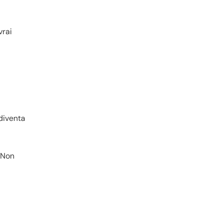
vrai
diventa
. Non