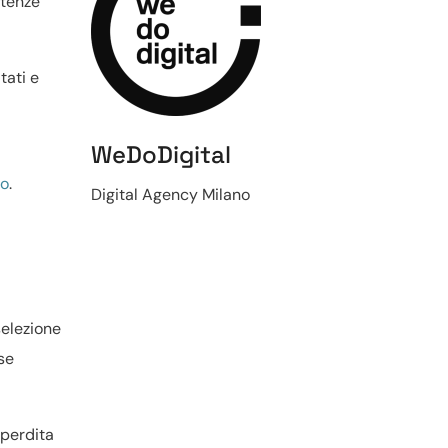
etenze
tati e
WeDoDigital
to
.
Digital Agency Milano
selezione
se
 perdita