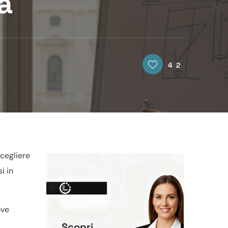
a
42
Scegliere
i in
ve
Scopri