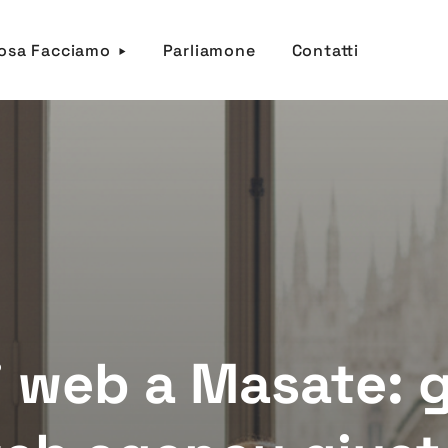
osa Facciamo
Parliamone
Contatti
i web a Masate: 