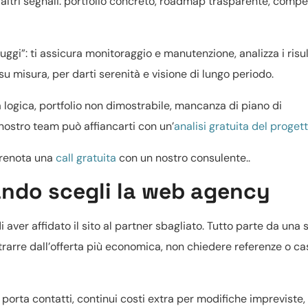
 altri segnali: portfolio concreto, roadmap trasparente, comp
uggi”: ti assicura monitoraggio e manutenzione, analizza i risul
 misura, per darti serenità e visione di lungo periodo.
a logica, portfolio non dimostrabile, mancanza di piano di
 nostro team può affiancarti con un’
analisi gratuita del proget
Prenota una
call gratuita
con un nostro consulente..
uando scegli la web agency
aver affidato il sito al partner sbagliato. Tutto parte da una 
attrarre dall’offerta più economica, non chiedere referenze o ca
on porta contatti, continui costi extra per modifiche impreviste,