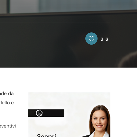
33
ende da
dello e
eventivi
Scopri