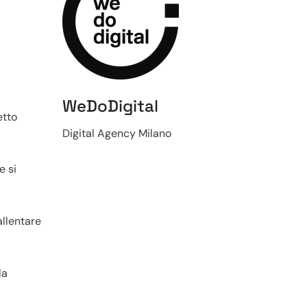
WeDoDigital
etto
Digital Agency Milano
e si
allentare
la