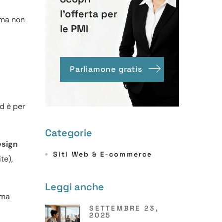
l'offerta per
 ma non
le PMI
Parliamone gratis
ed è per
Categorie
esign
Siti Web & E-commerce
te),
Leggi anche
 ma
SETTEMBRE 23,
2025