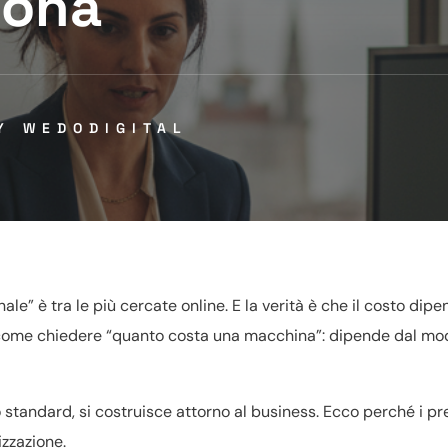
lona
BY
WEDODIGITAL
e” è tra le più cercate online. E la verità è che il costo dip
 è come chiedere “quanto costa una macchina”: dipende dal mo
tandard, si costruisce attorno al business. Ecco perché i pr
izzazione.