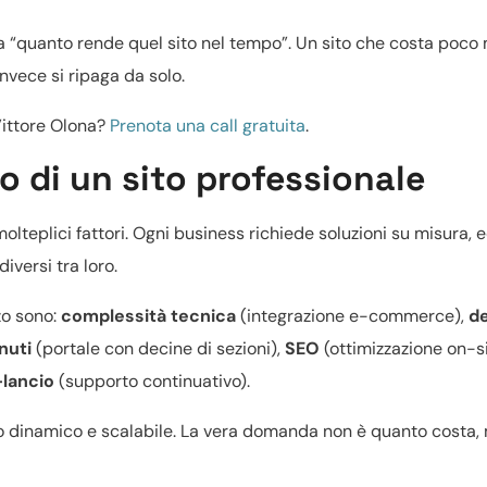
ma “quanto rende quel sito nel tempo”. Un sito che costa poco
nvece si ripaga da solo.
Vittore Olona?
Prenota una call gratuita
.
o di un sito professionale
molteplici fattori. Ogni business richiede soluzioni su misura, 
versi tra loro.
zo sono:
complessità tecnica
(integrazione e-commerce),
d
nuti
(portale con decine di sezioni),
SEO
(ottimizzazione on-si
lancio
(supporto continuativo).
ito dinamico e scalabile. La vera domanda non è quanto costa,