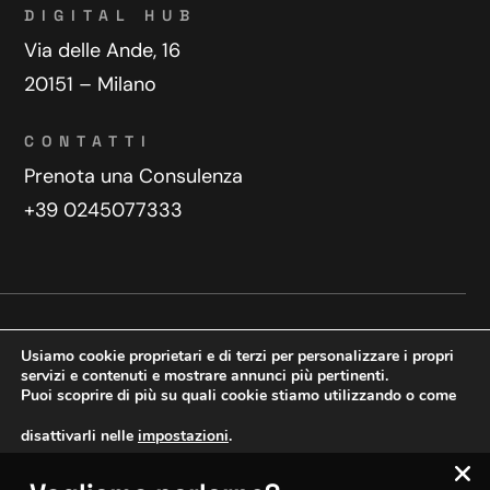
DIGITAL HUB
Via delle Ande, 16
20151 – Milano
CONTATTI
Prenota una Consulenza
+39 0245077333
Privacy Policy
Contatti
Usiamo cookie proprietari e di terzi per personalizzare i propri
Copyright © 2025 WeDoDigital
servizi e contenuti e mostrare annunci più pertinenti.
Puoi scoprire di più su quali cookie stiamo utilizzando o come
Creazione e sviluppo siti web
disattivarli nelle
impostazioni
.