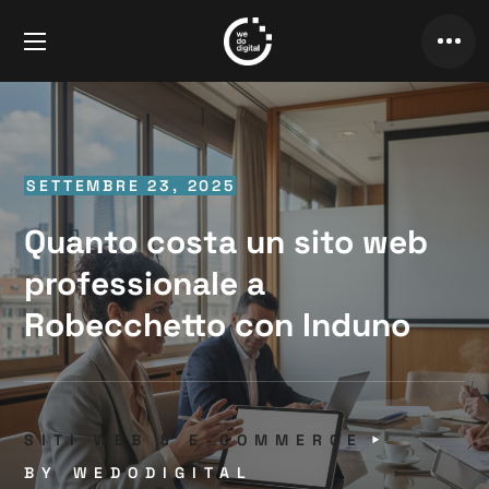
SETTEMBRE 23, 2025
Quanto costa un sito web
professionale a
Robecchetto con Induno
SITI WEB & E-COMMERCE
BY
WEDODIGITAL