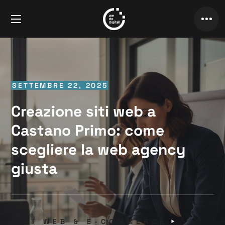
SETTEMBRE 22, 2025
Creazione siti web a
Castano Primo: come
scegliere la web agency
giusta
SITI WEB & E-COMMERCE