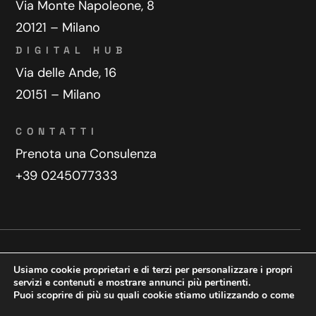
Via Monte Napoleone, 8
20121 – Milano
DIGITAL HUB
Via delle Ande, 16
20151 – Milano
CONTATTI
Prenota una Consulenza
+39 0245077333
Privacy Policy
Contatti
Usiamo cookie proprietari e di terzi per personalizzare i propri
Copyright © 2025 WeDoDigital
servizi e contenuti e mostrare annunci più pertinenti.
Puoi scoprire di più su quali cookie stiamo utilizzando o come
Creazione e sviluppo siti web