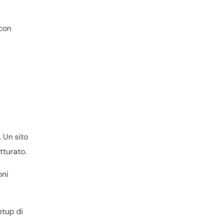
 con
. Un sito
tturato.
oni
etup di