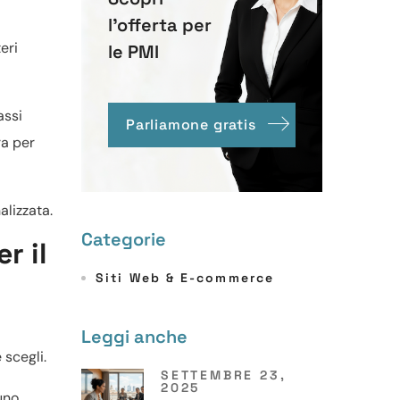
l'offerta per
eri
le PMI
assi
Parliamone gratis
ra per
lizzata.
Categorie
r il
Siti Web & E-commerce
Leggi anche
 scegli.
SETTEMBRE 23,
2025
 uno