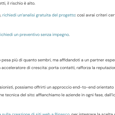
i, il rischio è alto.
e,
richiedi un’analisi gratuita del progetto
: così avrai criteri cer
ichiedi un preventivo senza impegno
.
o pesa più di quanto sembri, ma affidandoti a un partner espe
 acceleratore di crescita: porta contatti, rafforza la reputazio
ssionisti, possiamo offrirti un approccio end-to-end orientato 
one tecnica del sito: affianchiamo le aziende in ogni fase, dall’i
 sulla creazione di siti web a Binasco
, per integrare la scelta 