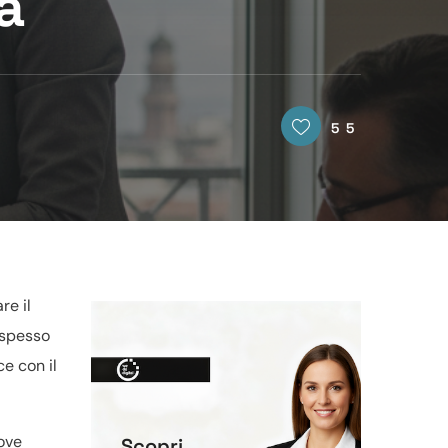
a
55
re il
a spesso
e con il
ove
Scopri