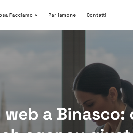
osa Facciamo
Parliamone
Contatti
i web a Binasco: