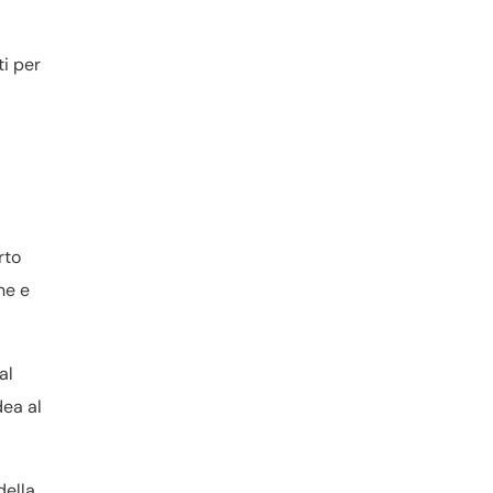
ti per
rto
ne e
al
dea al
della