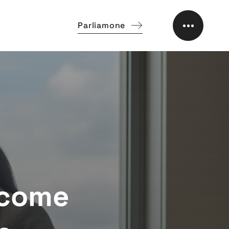
Parliamone
 come