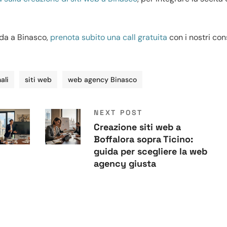
nda a Binasco,
prenota subito una call gratuita
con i nostri con
ali
siti web
web agency Binasco
NEXT POST
Creazione siti web a
Boffalora sopra Ticino:
guida per scegliere la web
agency giusta