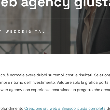
 web agency giust
BY
WEDODIGITAL
co, è normale avere dubbi su tempi, costi e risultati. Seleziona
empi e ritorno dell’investimento. Valutare solo la grafica port
na web agency con esperienza costruisce un progetto che cresc
profondimento
Creazione siti web a Binasco: guida completa
d