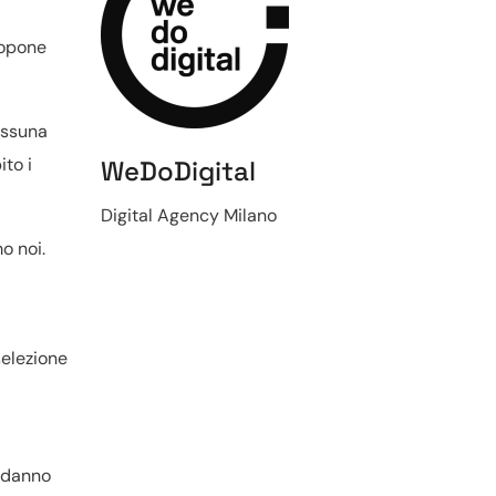
ropone
essuna
to i
WeDoDigital
Digital Agency Milano
o noi.
selezione
l danno