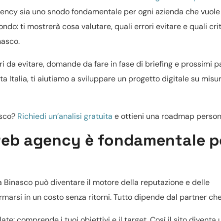
gency sia uno snodo fondamentale per ogni azienda che vuole
ndo: ti mostrerà cosa valutare, quali errori evitare e quali crit
nasco.
ri da evitare, domande da fare in fase di briefing e prossimi p
tta Italia, ti aiutiamo a sviluppare un progetto digitale su misu
asco?
Richiedi un’analisi gratuita
e ottieni una roadmap persona
web agency è fondamentale pe
a Binasco può diventare il motore della reputazione e delle
ormarsi in un costo senza ritorni. Tutto dipende dal partner che
te: comprende i tuoi obiettivi e il target. Così il sito diventa