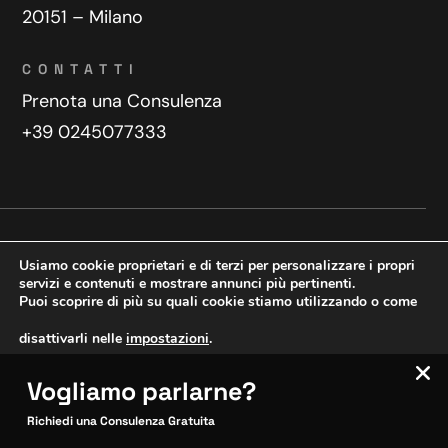
20151 – Milano
CONTATTI
Prenota una Consulenza
+39 0245077333
Privacy Policy
Contatti
Usiamo cookie proprietari e di terzi per personalizzare i propri
Copyright © 2025 WeDoDigital
servizi e contenuti e mostrare annunci più pertinenti.
Puoi scoprire di più su quali cookie stiamo utilizzando o come
Creazione e sviluppo siti web
disattivarli nelle
impostazioni
.
Vogliamo parlarne?
VERIFICA MOBILE
Accetta
Impostazioni
SITOCERTO®
Richiedi una Consulenza Gratuita
Sito CERTIFICATO