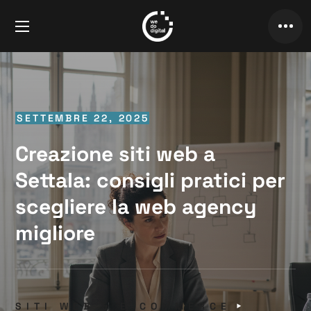
SETTEMBRE 22, 2025
Creazione siti web a
Settala: consigli pratici per
scegliere la web agency
migliore
SITI WEB & E-COMMERCE