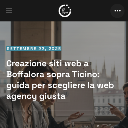
SETTEMBRE 22, 2025
Creazione siti web a
Boffalora sopra Ticino:
guida per scegliere la web
agency giusta
SITI WEB & E-COMMERCE