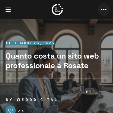
SETTEMBRE 23, 2025
Quanto costa un sito web
professionale a Rosate
SITI WEB & E-COMMERCE
BY
WEDODIGITAL
39