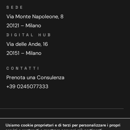
SEDE
Via Monte Napoleone, 8
20121 – Milano
DIGITAL HUB
Via delle Ande, 16
20151 – Milano
CONTATTI
Prenota una Consulenza
+39 0245077333
Privacy Policy
Contatti
Usiamo cookie proprietari e di terzi per personalizzare i propri
Copyright © 2025 WeDoDigital