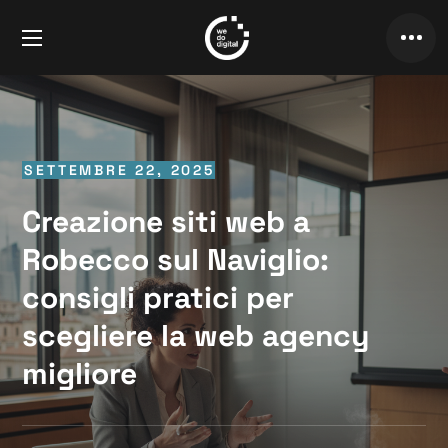
SETTEMBRE 22, 2025
Creazione siti web a
Robecco sul Naviglio:
consigli pratici per
scegliere la web agency
migliore