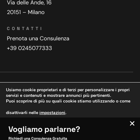
Via delle Ande, 16
20151 – Milano
CONTATTI
Prenota una Consulenza
+39 0245077333
Privacy Policy
Contatti
Usiamo cookie proprietari e di terzi per personalizzare i propri
Copyright © 2025 WeDoDigital
servizi e contenuti e mostrare annunci più pertinenti.
Puoi scoprire di più su quali cookie stiamo utilizzando o come
Creazione e sviluppo siti web
disattivarli nelle
impostazioni
.
Vogliamo parlarne?
VERIFICA MOBILE
Accetta
Impostazioni
SITOCERTO®
Richiedi una Consulenza Gratuita