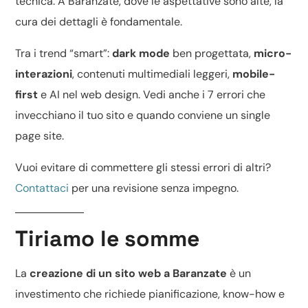
tecnica
. A Baranzate, dove le aspettative sono alte, la
cura dei dettagli è fondamentale.
Tra i trend “smart”:
dark mode
ben progettata,
micro-
interazioni
, contenuti multimediali leggeri,
mobile-
first
e
AI nel web design
. Vedi anche
i 7 errori che
invecchiano il tuo sito
e quando conviene un
single
page site
.
Vuoi evitare di commettere gli stessi errori di altri?
Contattaci
per una revisione senza impegno.
Tiriamo le somme
La
creazione di un sito web a Baranzate
è un
investimento che richiede pianificazione, know-how e