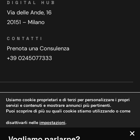
DIGITAL HUB
Via delle Ande, 16
20151 – Milano
CONTATTI
Prenota una Consulenza
+39 0245077333
Privacy Policy
Contatti
Usiamo cookie proprietari e di terzi per personalizzare i propri
Copyright © 2025 WeDoDigital
servizi e contenuti e mostrare annunci più pertinenti.
Puoi scoprire di più su quali cookie stiamo utilizzando o come
Creazione e sviluppo siti web
disattivarli nelle
impostazioni
.
Vogliamo parlarne?
VERIFICA MOBILE