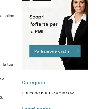
za online
Scopri
l'offerta per
le PMI
Parliamone gratis
r la tua
e e
Categorie
Siti Web & E-commerce
S,