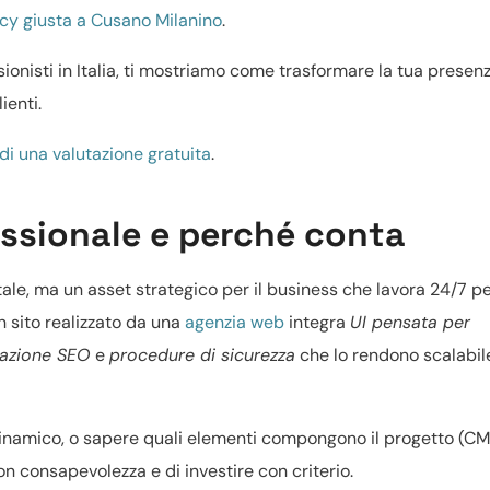
y giusta a Cusano Milanino
.
ionisti in Italia, ti mostriamo come trasformare la tua presen
ienti.
di una valutazione gratuita
.
essionale e perché conta
ale, ma un asset strategico per il business che lavora 24/7 pe
n sito realizzato da una
agenzia web
integra
UI pensata per
zazione SEO
e
procedure di sicurezza
che lo rendono scalabil
dinamico
, o sapere
quali elementi compongono il progetto
(CM
n consapevolezza e di investire con criterio.