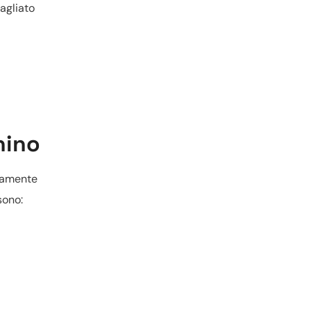
agliato
nino
iamente
sono: