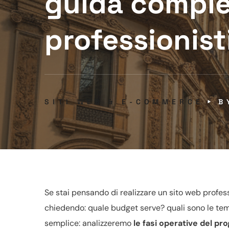
guida comple
professionist
SITI WEB & E-COMMERCE
Se stai pensando di
realizzare
un sito web professi
chiedendo: quale budget serve? quali sono le temp
semplice: analizzeremo
le fasi operative del pr