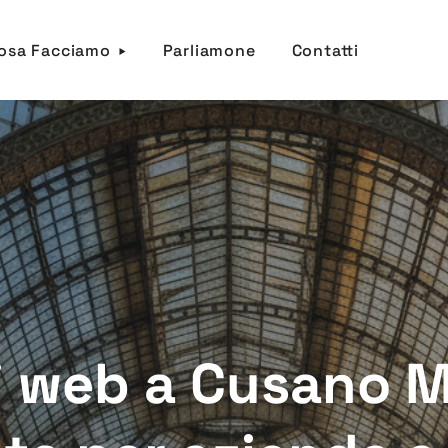
osa Facciamo
Parliamone
Contatti
i web a Cusano M