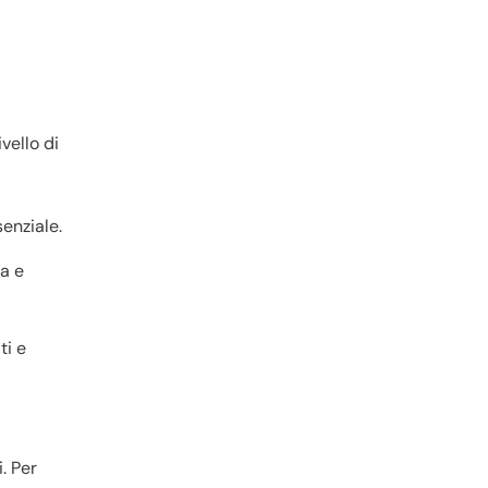
vello di
enziale.
a e
ti e
. Per