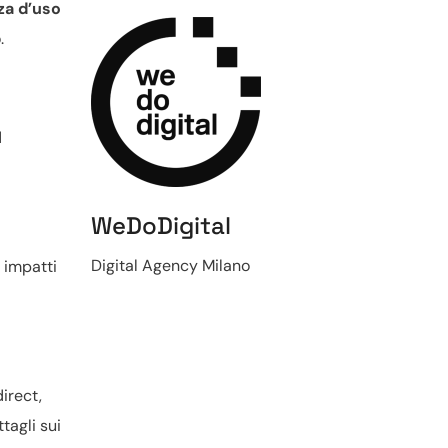
za d’uso
.
d
WeDoDigital
Digital Agency Milano
impatti
irect,
tagli sui