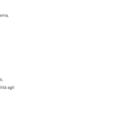
tema
,
i,
lità agli