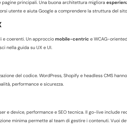
e pagine principali. Una buona architettura migliora
esperien
corsi utente e aiuta Google a comprendere la struttura del sito
X
ili e coerenti. Un approccio
mobile-centric
e WCAG-oriente
sci nella guida su
UX e UI
.
zzazione del codice.
WordPress, Shopify e headless CMS
hanno 
nalità, performance e sicurezza.
er e device, performance e SEO tecnica. Il go-live include red
zione minima permette al team di gestire i contenuti. Vuoi det