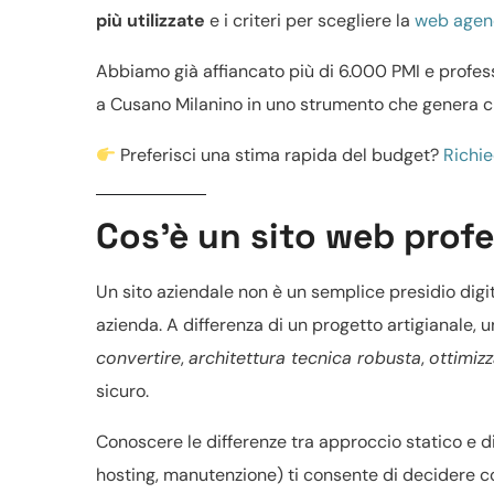
più utilizzate
e i criteri per scegliere la
web agenc
Abbiamo già affiancato più di 6.000 PMI e profess
a Cusano Milanino in uno strumento che genera cl
Preferisci una stima rapida del budget?
Richie
Cos’è un sito web prof
Un
sito aziendale
non è un semplice presidio digit
azienda. A differenza di un progetto artigianale, u
convertire
,
architettura tecnica robusta
,
ottimiz
sicuro.
Conoscere le differenze tra
approccio statico e 
hosting, manutenzione) ti consente di decidere co