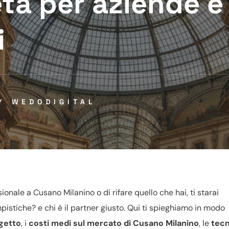
ta per aziende e
i
BY
WEDODIGITAL
onale a Cusano Milanino o di rifare quello che hai, ti starai
istiche? e chi è il partner giusto. Qui ti spieghiamo in modo
ogetto
, i
costi medi sul mercato di Cusano Milanino
, le
tecn