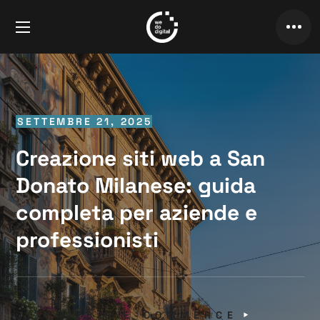
SETTEMBRE 21, 2025
Creazione siti web a San
Donato Milanese: guida
completa per aziende e
professionisti
SITI WEB & E-COMMERCE