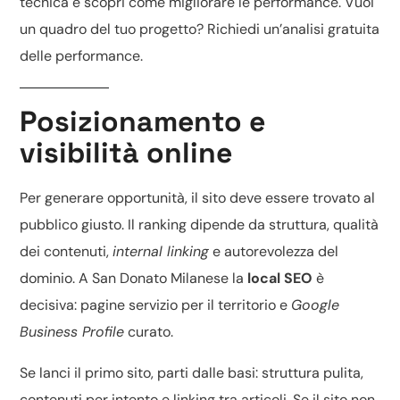
tecnica
e scopri
come migliorare le performance
. Vuoi
un quadro del tuo progetto? Richiedi un’
analisi gratuita
delle performance
.
Posizionamento e
visibilità online
Per generare opportunità, il sito deve essere trovato al
pubblico giusto. Il ranking dipende da struttura, qualità
dei contenuti,
internal linking
e autorevolezza del
dominio. A San Donato Milanese la
local SEO
è
decisiva: pagine servizio per il territorio e
Google
Business Profile
curato.
Se lanci il primo sito, parti dalle basi: struttura pulita,
contenuti per intento e linking tra articoli. Se il sito non