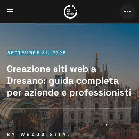
SETTEMBRE 21, 2025
Creazione siti web a
Dresano: guida completa
per aziende e professionisti
SITI WEB & E-COMMERCE
BY
WEDODIGITAL