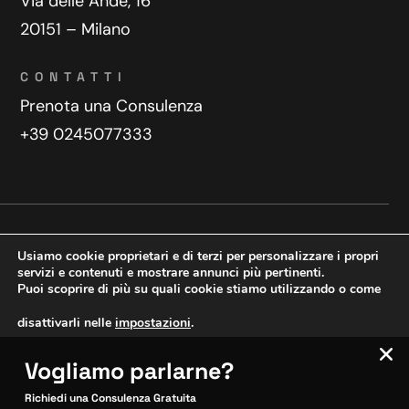
Via delle Ande, 16
20151 – Milano
CONTATTI
Prenota una Consulenza
+39 0245077333
Privacy Policy
Contatti
Usiamo cookie proprietari e di terzi per personalizzare i propri
Copyright © 2025 WeDoDigital
servizi e contenuti e mostrare annunci più pertinenti.
Puoi scoprire di più su quali cookie stiamo utilizzando o come
Creazione e sviluppo siti web
disattivarli nelle
impostazioni
.
Vogliamo parlarne?
VERIFICA MOBILE
Accetta
Impostazioni
SITOCERTO®
Richiedi una Consulenza Gratuita