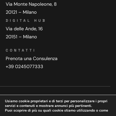
Via Monte Napoleone, 8
20121 – Milano
DIGITAL HUB
Via delle Ande, 16
20151 – Milano
CONTATTI
Prenota una Consulenza
+39 0245077333
Privacy Policy
Contatti
Usiamo cookie proprietari e di terzi per personalizzare i propri
Copyright © 2025 WeDoDigital
servizi e contenuti e mostrare annunci più pertinenti.
Puoi scoprire di più su quali cookie stiamo utilizzando o come
Creazione e sviluppo siti web