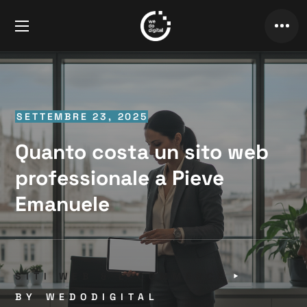
SETTEMBRE 23, 2025
Quanto costa un sito web
professionale a Pieve
Emanuele
SITI WEB & E-COMMERCE
BY
WEDODIGITAL