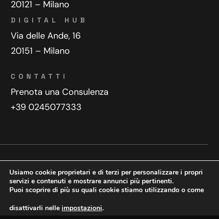
20121 – Milano
DIGITAL HUB
Via delle Ande, 16
20151 – Milano
CONTATTI
Prenota una Consulenza
+39 0245077333
Privacy Policy
Contatti
Usiamo cookie proprietari e di terzi per personalizzare i propri
Copyright © 2025 WeDoDigital
servizi e contenuti e mostrare annunci più pertinenti.
Puoi scoprire di più su quali cookie stiamo utilizzando o come
Creazione e sviluppo siti web
disattivarli nelle
impostazioni
.