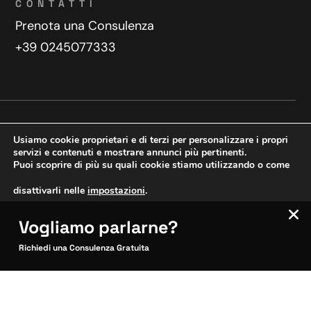
CONTATTI
Prenota una Consulenza
+39 0245077333
Privacy Policy
Contatti
Usiamo cookie proprietari e di terzi per personalizzare i propri
Copyright © 2025 WeDoDigital
servizi e contenuti e mostrare annunci più pertinenti.
Puoi scoprire di più su quali cookie stiamo utilizzando o come
Creazione e sviluppo siti web
disattivarli nelle
impostazioni
.
Vogliamo parlarne?
VERIFICA MOBILE
Accetta
Impostazioni
SITOCERTO®
Richiedi una Consulenza Gratuita
Sito CERTIFICATO
Questo sito è attendibile
Inquadra per verificare