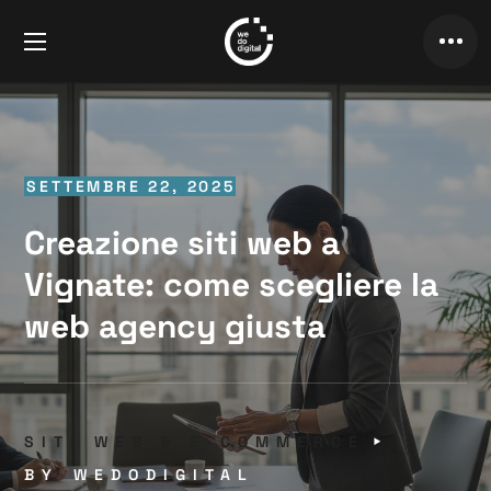
SETTEMBRE 22, 2025
Creazione siti web a
Vignate: come scegliere la
web agency giusta
SITI WEB & E-COMMERCE
BY
WEDODIGITAL