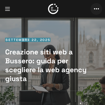
SETTEMBRE 22, 2025
Creazione siti web a
Bussero: guida per
scegliere la web agency
giusta
SITI WEB & E-COMMERCE