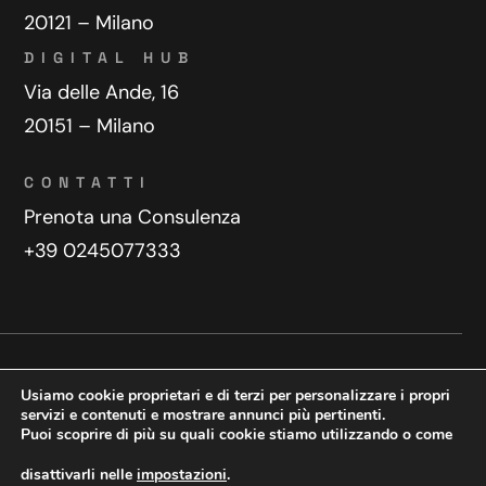
20121 – Milano
DIGITAL HUB
Via delle Ande, 16
20151 – Milano
CONTATTI
Prenota una Consulenza
+39 0245077333
Privacy Policy
Contatti
Usiamo cookie proprietari e di terzi per personalizzare i propri
Copyright © 2025 WeDoDigital
servizi e contenuti e mostrare annunci più pertinenti.
Puoi scoprire di più su quali cookie stiamo utilizzando o come
Creazione e sviluppo siti web
disattivarli nelle
impostazioni
.