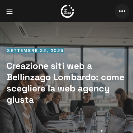
SETTEMBRE 22, 2025
Creazione siti web a
Bellinzago Lombardo: come
scegliere la web agency
giusta
SITI WEB & E-COMMERCE