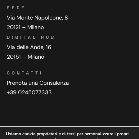
SEDE
Via Monte Napoleone, 8
20121 – Milano
DIGITAL HUB
Via delle Ande, 16
20151 – Milano
CONTATTI
Prenota una Consulenza
+39 0245077333
Privacy Policy
Contatti
Usiamo cookie proprietari e di terzi per personalizzare i propri
Copyright © 2025 WeDoDigital