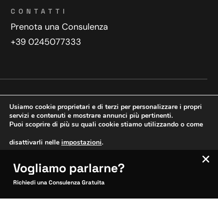
CONTATTI
Prenota una Consulenza
+39 0245077333
Privacy Policy
Contatti
Usiamo cookie proprietari e di terzi per personalizzare i propri
Copyright © 2025 WeDoDigital
servizi e contenuti e mostrare annunci più pertinenti.
Puoi scoprire di più su quali cookie stiamo utilizzando o come
Creazione e sviluppo siti web
disattivarli nelle
impostazioni
.
Vogliamo parlarne?
VERIFICA MOBILE
Accetta
Impostazioni
SITOCERTO®
Richiedi una Consulenza Gratuita
Sito CERTIFICATO
Questo sito è attendibile
Inquadra per verificare