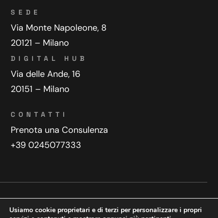
SEDE
Via Monte Napoleone, 8
20121 – Milano
DIGITAL HUB
Via delle Ande, 16
20151 – Milano
CONTATTI
Prenota una Consulenza
+39 0245077333
Privacy Policy
Contatti
Usiamo cookie proprietari e di terzi per personalizzare i propri
Copyright © 2025 WeDoDigital