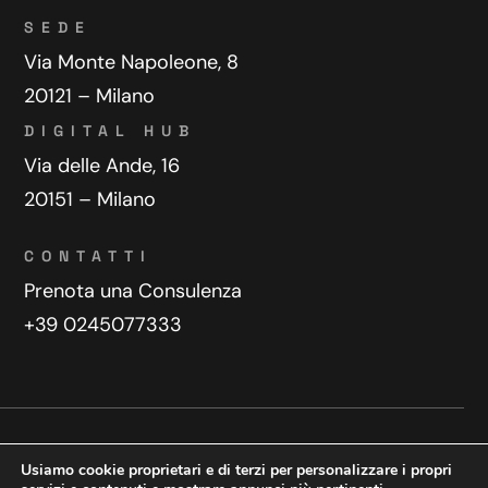
SEDE
Via Monte Napoleone, 8
20121 – Milano
DIGITAL HUB
Via delle Ande, 16
20151 – Milano
CONTATTI
Prenota una Consulenza
+39 0245077333
Privacy Policy
Contatti
Usiamo cookie proprietari e di terzi per personalizzare i propri
Copyright © 2025 WeDoDigital