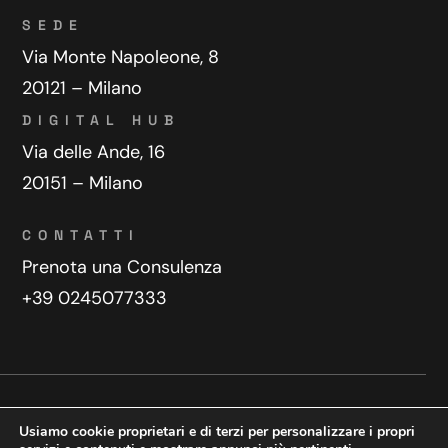
SEDE
Via Monte Napoleone, 8
20121 – Milano
DIGITAL HUB
Via delle Ande, 16
20151 – Milano
CONTATTI
Prenota una Consulenza
+39 0245077333
Privacy Policy
Contatti
Usiamo cookie proprietari e di terzi per personalizzare i propri
Copyright © 2025 WeDoDigital