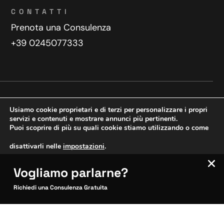
CONTATTI
Prenota una Consulenza
+39 0245077333
Privacy Policy
Contatti
Usiamo cookie proprietari e di terzi per personalizzare i propri
Copyright © 2025 WeDoDigital
servizi e contenuti e mostrare annunci più pertinenti.
Puoi scoprire di più su quali cookie stiamo utilizzando o come
Creazione e sviluppo siti web
disattivarli nelle
impostazioni
.
Vogliamo parlarne?
VERIFICA MOBILE
Accetta
Impostazioni
SITOCERTO®
Richiedi una Consulenza Gratuita
Sito CERTIFICATO
Questo sito è attendibile
Inquadra per verificare