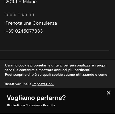
20151 – Milano
CONTATTI
Prenota una Consulenza
+39 0245077333
Privacy Policy
Contatti
Usiamo cookie proprietari e di terzi per personalizzare i propri
Copyright © 2025 WeDoDigital
servizi e contenuti e mostrare annunci più pertinenti.
Puoi scoprire di più su quali cookie stiamo utilizzando o come
Creazione e sviluppo siti web
disattivarli nelle
impostazioni
.
Vogliamo parlarne?
VERIFICA MOBILE
Accetta
Impostazioni
SITOCERTO®
Richiedi una Consulenza Gratuita
Sito CERTIFICATO
Questo sito è attendibile