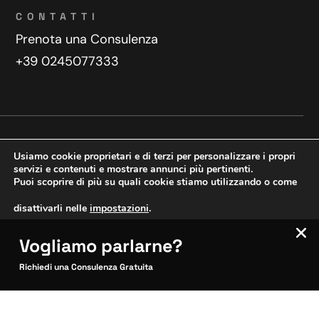
CONTATTI
Prenota una Consulenza
+39 0245077333
Privacy Policy
Contatti
Usiamo cookie proprietari e di terzi per personalizzare i propri
Copyright © 2025 WeDoDigital
servizi e contenuti e mostrare annunci più pertinenti.
Puoi scoprire di più su quali cookie stiamo utilizzando o come
Creazione e sviluppo siti web
disattivarli nelle
impostazioni
.
Vogliamo parlarne?
VERIFICA MOBILE
Accetta
Impostazioni
SITOCERTO®
Richiedi una Consulenza Gratuita
Sito CERTIFICATO
Questo sito è attendibile
Inquadra per verificare