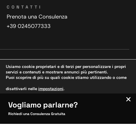
CONTATTI
Prenota una Consulenza
+39 0245077333
Privacy Policy
Contatti
Usiamo cookie proprietari e di terzi per personalizzare i propri
Copyright © 2025 WeDoDigital
servizi e contenuti e mostrare annunci più pertinenti.
Puoi scoprire di più su quali cookie stiamo utilizzando o come
Creazione e sviluppo siti web
disattivarli nelle
impostazioni
.
Vogliamo parlarne?
VERIFICA MOBILE
Accetta
Impostazioni
SITOCERTO®
Richiedi una Consulenza Gratuita
Sito CERTIFICATO
Questo sito è attendibile
Inquadra per verificare