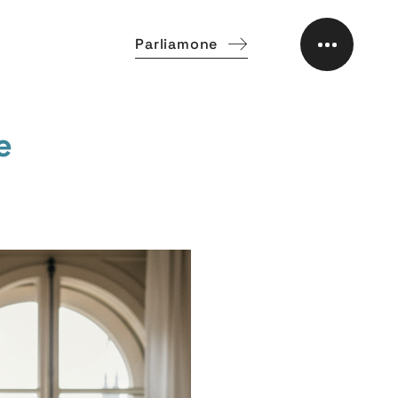
Parliamone
e