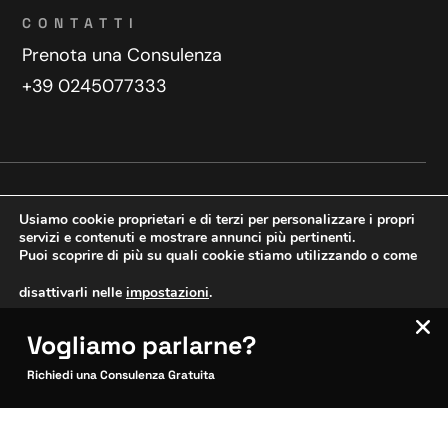
CONTATTI
Prenota una Consulenza
+39 0245077333
Privacy Policy
Contatti
Usiamo cookie proprietari e di terzi per personalizzare i propri
Copyright © 2025 WeDoDigital
servizi e contenuti e mostrare annunci più pertinenti.
Puoi scoprire di più su quali cookie stiamo utilizzando o come
Creazione e sviluppo siti web
disattivarli nelle
impostazioni
.
Vogliamo parlarne?
VERIFICA MOBILE
Accetta
Impostazioni
SITOCERTO®
Richiedi una Consulenza Gratuita
Sito CERTIFICATO
Questo sito è attendibile
Inquadra per verificare