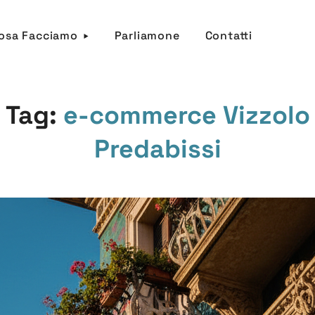
osa Facciamo
Parliamone
Contatti
Tag:
e-commerce Vizzolo
Predabissi