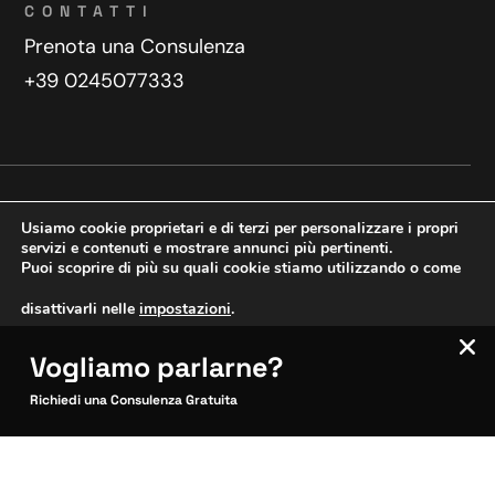
CONTATTI
Prenota una Consulenza
+39 0245077333
Privacy Policy
Contatti
Usiamo cookie proprietari e di terzi per personalizzare i propri
Copyright © 2025 WeDoDigital
servizi e contenuti e mostrare annunci più pertinenti.
Puoi scoprire di più su quali cookie stiamo utilizzando o come
Creazione e sviluppo siti web
disattivarli nelle
impostazioni
.
Vogliamo parlarne?
VERIFICA MOBILE
Accetta
Impostazioni
SITOCERTO®
Richiedi una Consulenza Gratuita
Sito CERTIFICATO
Questo sito è attendibile
Inquadra per verificare