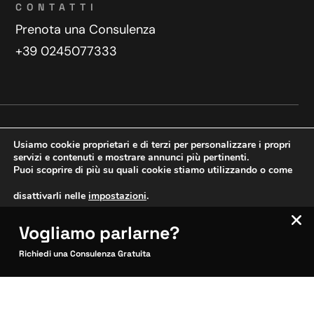
CONTATTI
Prenota una Consulenza
+39 0245077333
Privacy Policy
Contatti
Usiamo cookie proprietari e di terzi per personalizzare i propri
Copyright © 2025 WeDoDigital
servizi e contenuti e mostrare annunci più pertinenti.
Puoi scoprire di più su quali cookie stiamo utilizzando o come
Creazione e sviluppo siti web
disattivarli nelle
impostazioni
.
Vogliamo parlarne?
VERIFICA MOBILE
Accetta
Impostazioni
SITOCERTO®
Richiedi una Consulenza Gratuita
Sito CERTIFICATO
Questo sito è attendibile
Inquadra per verificare