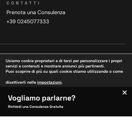
CONTATTI
Prenota una Consulenza
+39 0245077333
Privacy Policy
Contatti
Usiamo cookie proprietari e di terzi per personalizzare i propri
Copyright © 2025 WeDoDigital
servizi e contenuti e mostrare annunci più pertinenti.
Puoi scoprire di più su quali cookie stiamo utilizzando o come
Creazione e sviluppo siti web
disattivarli nelle
impostazioni
.
Vogliamo parlarne?
VERIFICA MOBILE
Accetta
Impostazioni
SITOCERTO®
Richiedi una Consulenza Gratuita
Sito CERTIFICATO
Questo sito è attendibile
Inquadra per verificare