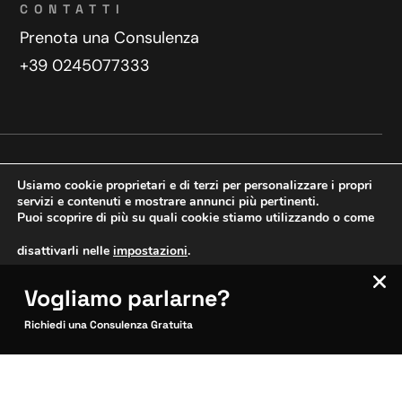
CONTATTI
Prenota una Consulenza
+39 0245077333
Privacy Policy
Contatti
Usiamo cookie proprietari e di terzi per personalizzare i propri
Copyright © 2025 WeDoDigital
servizi e contenuti e mostrare annunci più pertinenti.
Puoi scoprire di più su quali cookie stiamo utilizzando o come
Creazione e sviluppo siti web
disattivarli nelle
impostazioni
.
Vogliamo parlarne?
VERIFICA MOBILE
Accetta
Impostazioni
SITOCERTO®
Richiedi una Consulenza Gratuita
Sito CERTIFICATO
Questo sito è attendibile
Inquadra per verificare