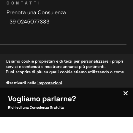
CONTATTI
Prenota una Consulenza
+39 0245077333
Privacy Policy
Contatti
Usiamo cookie proprietari e di terzi per personalizzare i propri
Copyright © 2025 WeDoDigital
servizi e contenuti e mostrare annunci più pertinenti.
Puoi scoprire di più su quali cookie stiamo utilizzando o come
Creazione e sviluppo siti web
disattivarli nelle
impostazioni
.
Vogliamo parlarne?
VERIFICA MOBILE
Accetta
Impostazioni
SITOCERTO®
Richiedi una Consulenza Gratuita
Sito CERTIFICATO
Questo sito è attendibile
Inquadra per verificare