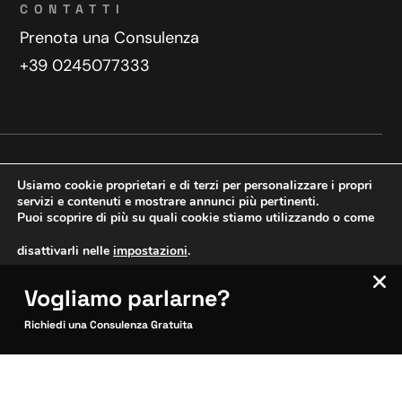
CONTATTI
Prenota una Consulenza
+39 0245077333
Privacy Policy
Contatti
Usiamo cookie proprietari e di terzi per personalizzare i propri
Copyright © 2025 WeDoDigital
servizi e contenuti e mostrare annunci più pertinenti.
Puoi scoprire di più su quali cookie stiamo utilizzando o come
Creazione e sviluppo siti web
disattivarli nelle
impostazioni
.
Vogliamo parlarne?
VERIFICA MOBILE
Accetta
Impostazioni
SITOCERTO®
Richiedi una Consulenza Gratuita
Sito CERTIFICATO
Questo sito è attendibile
Inquadra per verificare