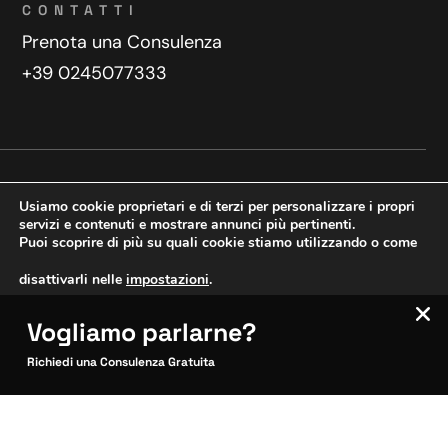
CONTATTI
Prenota una Consulenza
+39 0245077333
Privacy Policy
Contatti
Usiamo cookie proprietari e di terzi per personalizzare i propri
Copyright © 2025 WeDoDigital
servizi e contenuti e mostrare annunci più pertinenti.
Puoi scoprire di più su quali cookie stiamo utilizzando o come
Creazione e sviluppo siti web
disattivarli nelle
impostazioni
.
Vogliamo parlarne?
VERIFICA MOBILE
Accetta
Impostazioni
SITOCERTO®
Richiedi una Consulenza Gratuita
Sito CERTIFICATO
Questo sito è attendibile
Inquadra per verificare