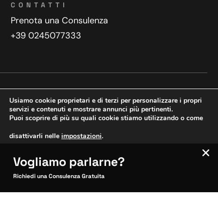
CONTATTI
Prenota una Consulenza
+39 0245077333
Privacy Policy
Contatti
Usiamo cookie proprietari e di terzi per personalizzare i propri
Copyright © 2025 WeDoDigital
servizi e contenuti e mostrare annunci più pertinenti.
Puoi scoprire di più su quali cookie stiamo utilizzando o come
Creazione e sviluppo siti web
disattivarli nelle
impostazioni
.
Vogliamo parlarne?
VERIFICA MOBILE
Accetta
Impostazioni
SITOCERTO®
Richiedi una Consulenza Gratuita
Sito CERTIFICATO
Questo sito è attendibile
Inquadra per verificare